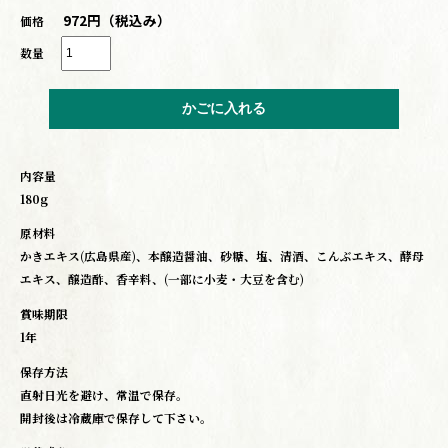
972円（税込み）
価格
数量
内容量
180g
原材料
かきエキス(広島県産)、本醸造醤油、砂糖、塩、清酒、こんぶエキス、酵母
エキス、醸造酢、香辛料、(一部に小麦・大豆を含む)
賞味期限
1年
保存方法
直射日光を避け、常温で保存。
開封後は冷蔵庫で保存して下さい。