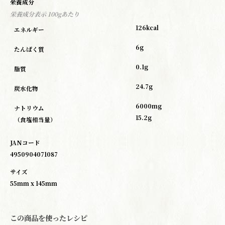
栄養成分
栄養成分表示 100gあたり
126kcal
エネルギー
6g
たんぱく質
0.1g
脂質
24.7g
炭水化物
6000mg
ナトリウム
15.2g
（食塩相当量）
JANコード
4950904071087
サイズ
55mm x 145mm
この商品を使ったレシピ