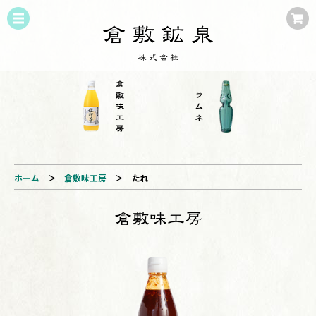
ホーム
＞
倉敷味工房
＞
たれ