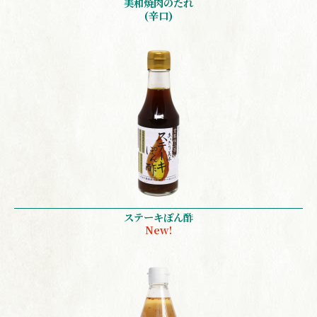
美和焼肉のたれ
(辛口)
ステーキぽん酢
New!