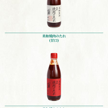
美和焼肉のたれ
(甘口)