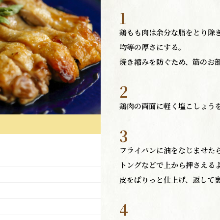
1
鶏もも肉は余分な脂をとり除
均等の厚さにする。
焼き縮みを防ぐため、筋のお
2
鶏肉の両面に軽く塩こしょう
3
フライパンに油をなじませた
トングなどで上から押さえる
皮をぱりっと仕上げ、返して裏
4