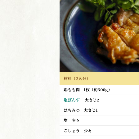
材料（2人分）
鶏もも肉
1枚（約300g）
塩ぽんず
大さじ2
はちみつ
大さじ1
塩
少々
こしょう
少々