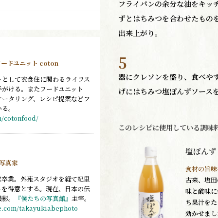
フライパンの余分な油をキッ
ずとはちみつを合わせたもの
出来上がり。
5
ードユニット coton
器にクレソンを盛り、食べや
トとして衣食住に関わるライフス
手がける。またフードユニット
げにはちみつ塩ぽんずソース
やケータリング、レシピ提案などフ
いる。
m/cotonfood/
このレシピに使用している調味
塩ぽんず
 写真家
食材の旨味
家卒業。外苑スタジオを経て紀里
古来、塩田
トを得意とする。現在、日本の伝
味と酸味に
撮影。
『僕たちの写真館』
主宰。
ち果汁をた
te.com/takayukiabephoto
効かせまし