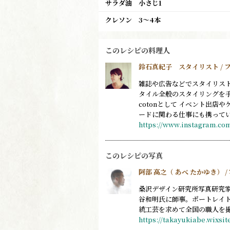
サラダ油
小さじ1
クレソン
3〜4本
このレシピの料理人
鈴石真紀子 スタイリスト / フ
雑誌や広告などでスタイリス
タイル全般のスタイリングを
cotonとして イベント出店
ードに関わる仕事にも携って
https://www.instagram.co
このレシピの写真
阿部 高之（ あべ たかゆき） /
桑沢デザイン研究所写真研究
谷和明氏に師事。ポートレイ
統工芸を求めて全国の職人を
https://takayukiabe.wixsi