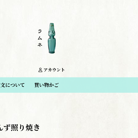
アカウント
注文について
買い物かご
んず照り焼き